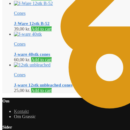
Cones
J-Ware 12stk B-52
39,00
kr.
Add to cart
Cones
J-ware 40stk cones
60,00
kr.
Add to cart
Cones
J-ware 12stk unbleached cones
25,00
kr.
Add to cart
Om
Kontakt
Om Grassic
Sider