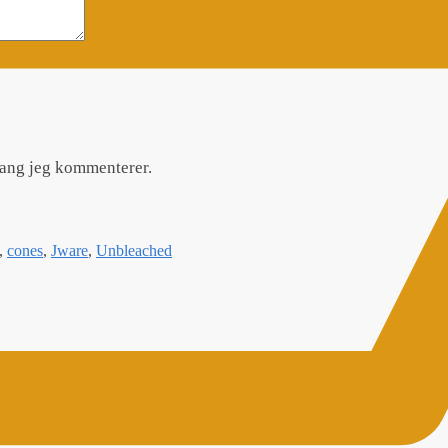
gang jeg kommenterer.
,
cones
,
Jware
,
Unbleached