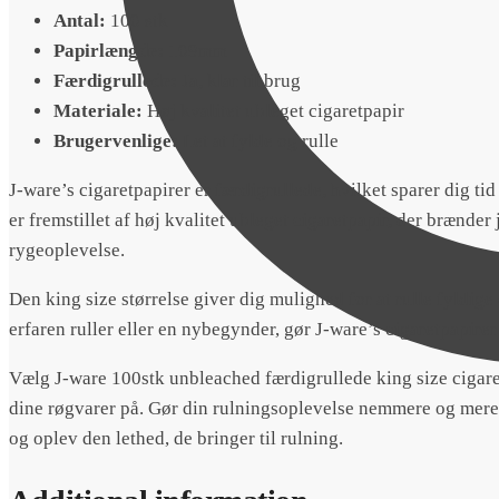
Antal:
100 stk
Papirlængde:
109mm
Færdigrullede:
Ja, klar til brug
Materiale:
Høj kvalitet ubleget cigaretpapir
Brugervenlige:
Let at fylde og rulle
J-ware’s cigaretpapirer er færdigrullede, hvilket sparer dig tid
er fremstillet af høj kvalitet ubleget cigaretpapir, der brænde
rygeoplevelse.
Den king size størrelse giver dig mulighed for at rulle fyldige
erfaren ruller eller en nybegynder, gør J-ware’s cigaretpapirer
Vælg J-ware 100stk unbleached færdigrullede king size cigare
dine røgvarer på. Gør din rulningsoplevelse nemmere og mere 
og oplev den lethed, de bringer til rulning.