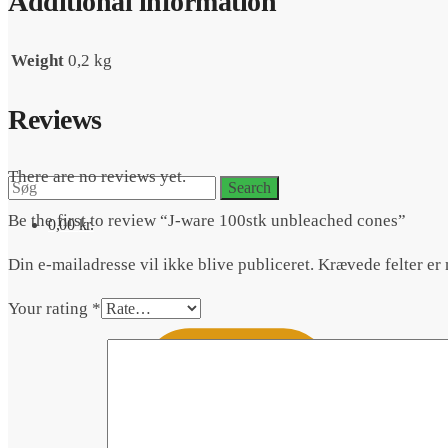
Additional information
Weight
0,2 kg
Reviews
There are no reviews yet.
Search
Search
for:
Be the first to review “J-ware 100stk unbleached cones”
0,00
kr.
Din e-mailadresse vil ikke blive publiceret.
Krævede felter er
Your rating
*