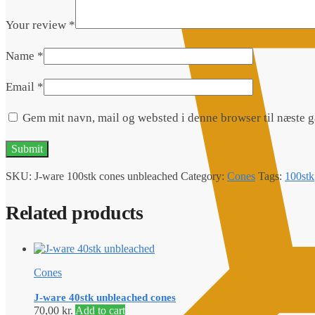
Your review
*
Name
*
Email
*
Gem mit navn, mail og websted i denne browser til næste 
SKU:
J-ware 100stk cones unbleached
Category:
Cones
Tags:
100stk
Related products
Cones
J-ware 40stk unbleached cones
70,00
kr.
Add to cart