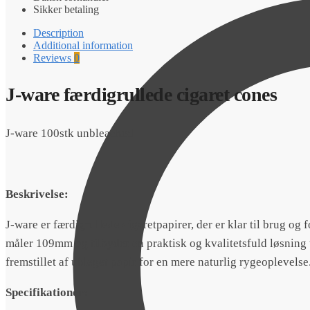
Sikker betaling
Description
Additional information
Reviews
0
J-ware færdigrullede cigaret cones
J-ware 100stk unbleached
Beskrivelse:
J-ware er færdigrullede cigaretpapirer, der er klar til brug og
måler 109mm og tilbyder en praktisk og kvalitetsfuld løsning 
fremstillet af ubleget papir for en mere naturlig rygeoplevelse
Specifikationer: