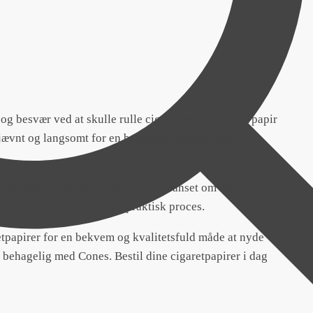
 og besvær ved at skulle rulle cigaretter selv. Hvert papir
r jævnt og langsomt for en behagelig og naturlig
 cigaretter efter dine præferencer. Uanset om du er en
 rulningen til en enkel og praktisk proces.
tpapirer for en bekvem og kvalitetsfuld måde at nyde
behagelig med Cones. Bestil dine cigaretpapirer i dag