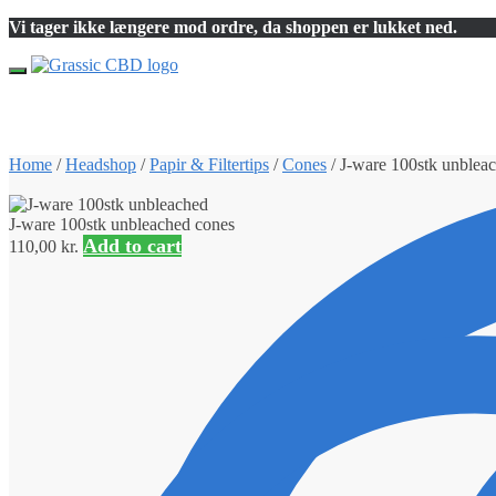
Skip
Skip
Vi tager ikke længere mod ordre, da shoppen er lukket ned.
to
to
navigation
content
Home
/
Headshop
/
Papir & Filtertips
/
Cones
/
J-ware 100stk unblea
J-ware 100stk unbleached cones
Add to cart
110,00
kr.