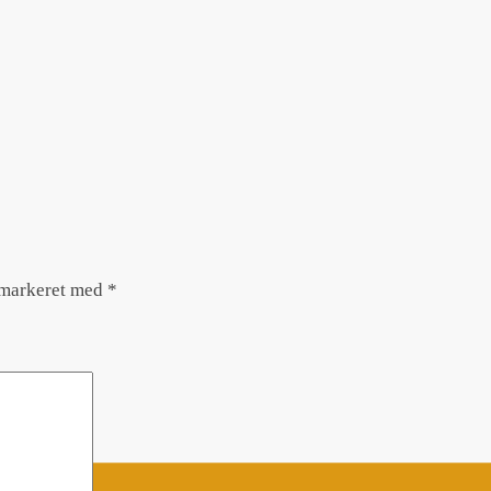
 markeret med
*