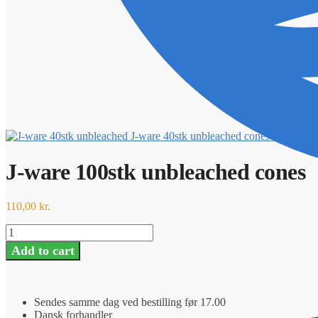
J-ware 40stk unbleached cones
70,00
kr.
J-ware 100stk unbleached cones
110,00
kr.
J-
ware
Add to cart
100stk
unbleached
cones
quantity
Sendes samme dag ved bestilling før 17.00
Dansk forhandler