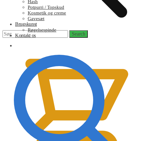
Hash
Potpurri / Topskud
Kosmetik og creme
Gavesæt
Brugskunst
Røgelsespinde
Search
Search
Kontakt os
for:
0,00
kr.