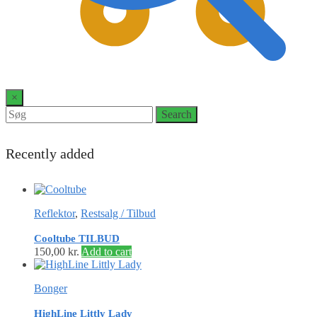
0
×
Search
Search
for:
Recently added
Reflektor
,
Restsalg / Tilbud
Cooltube TILBUD
150,00
kr.
Add to cart
Bonger
HighLine Littly Lady