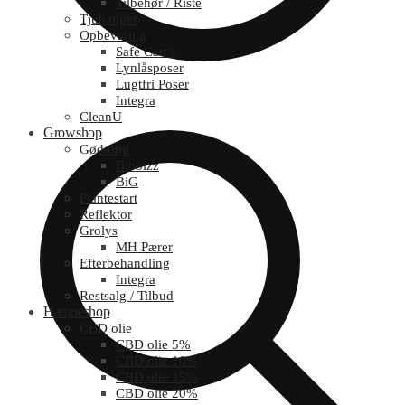
Tilbehør / Riste
Tjubanger
Opbevaring
Safe Can’s
Lynlåsposer
Lugtfri Poser
Integra
CleanU
Growshop
Gødning
Biobizz
BiG
Plantestart
Reflektor
Grolys
MH Pærer
Efterbehandling
Integra
Restsalg / Tilbud
Hampeshop
CBD olie
CBD olie 5%
CBD olie 10%
CBD olie 15%
CBD olie 20%