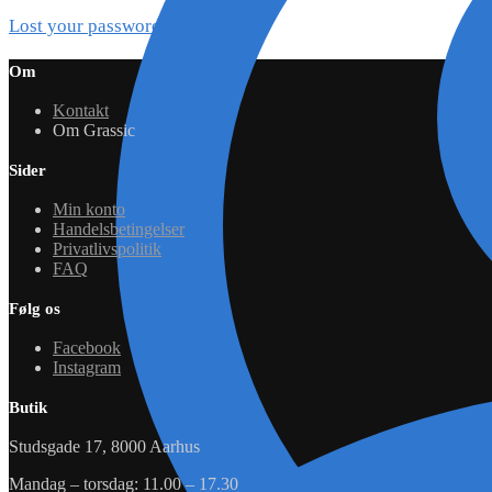
Lost your password?
Om
Kontakt
Om Grassic
Sider
Min konto
Handelsbetingelser
Privatlivspolitik
FAQ
Følg os
Facebook
Instagram
Butik
Studsgade 17, 8000 Aarhus
Mandag – torsdag: 11.00 – 17.30