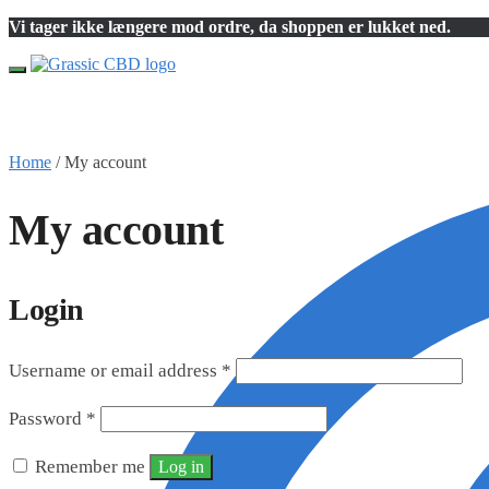
Skip
Skip
Vi tager ikke længere mod ordre, da shoppen er lukket ned.
to
to
navigation
content
Home
/
My account
My account
Login
Username or email address
*
Password
*
Remember me
Log in