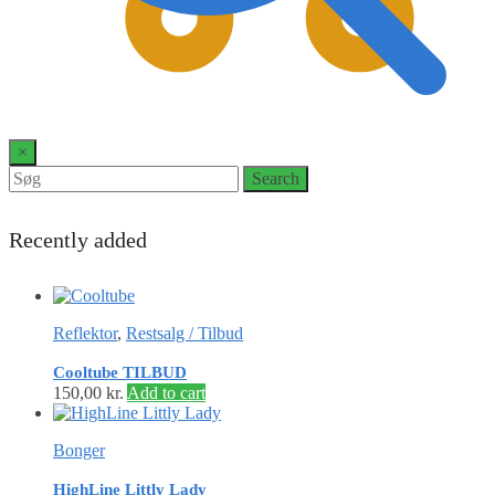
0
×
Search
Search
for:
Recently added
Reflektor
,
Restsalg / Tilbud
Cooltube TILBUD
150,00
kr.
Add to cart
Bonger
HighLine Littly Lady