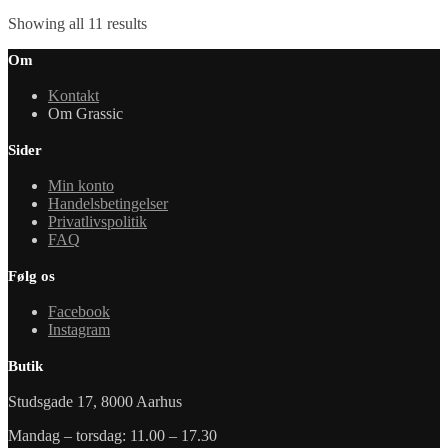
Showing all 11 results
Om
Kontakt
Om Grassic
Sider
Min konto
Handelsbetingelser
Privatlivspolitik
FAQ
Følg os
Facebook
Instagram
Butik
Studsgade 17, 8000 Aarhus
Mandag – torsdag: 11.00 – 17.30