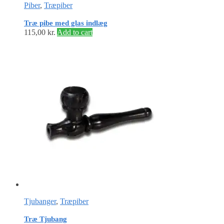
Piber
,
Træpiber
Træ pibe med glas indlæg
115,00
kr.
Add to cart
Tjubanger
,
Træpiber
Træ Tjubang