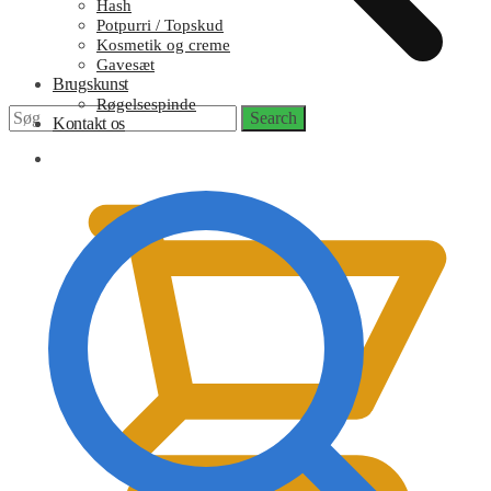
Hash
Potpurri / Topskud
Kosmetik og creme
Gavesæt
Brugskunst
Røgelsespinde
Search
Search
Kontakt os
for:
0,00
kr.