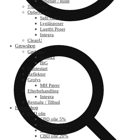
Tilbehør / Riste
Tjubanger
Opbevaring
Safe Can’s
Lynlåsposer
Lugtfri Poser
Integra
CleanU
Growshop
Gødning
Biobizz
BiG
Plantestart
Reflektor
Grolys
MH Pærer
Efterbehandling
Integra
Restsalg / Tilbud
Hampeshop
CBD olie
CBD olie 5%
CBD olie 10%
CBD olie 15%
CBD olie 20%