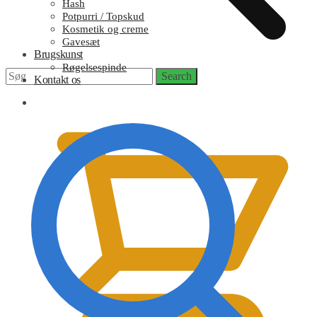
Hash
Potpurri / Topskud
Kosmetik og creme
Gavesæt
Brugskunst
Røgelsespinde
Search
Search
Kontakt os
for:
0,00
kr.