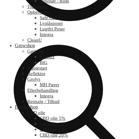
Tilbehør / Riste
Tjubanger
Opbevaring
Safe Can’s
Lynlåsposer
Lugtfri Poser
Integra
CleanU
Growshop
Gødning
Biobizz
BiG
Plantestart
Reflektor
Grolys
MH Pærer
Efterbehandling
Integra
Restsalg / Tilbud
Hampeshop
CBD olie
CBD olie 5%
CBD olie 10%
CBD olie 15%
CBD olie 20%