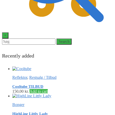
0
×
Search
Search
for:
Recently added
Reflektor
,
Restsalg / Tilbud
Cooltube TILBUD
150,00
kr.
Add to cart
Bonger
HighLine Littly Lady