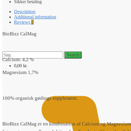
Sikker betaling
Description
Additional information
Reviews
0
BioBizz CalMag
Search
Search
for:
Calcium: 4,2 %
0,00
kr.
Magnesium 1,7%
100% organisk gødings supplement.
BioBizz CalMag er en kombination af Calcium og Magnesium. B