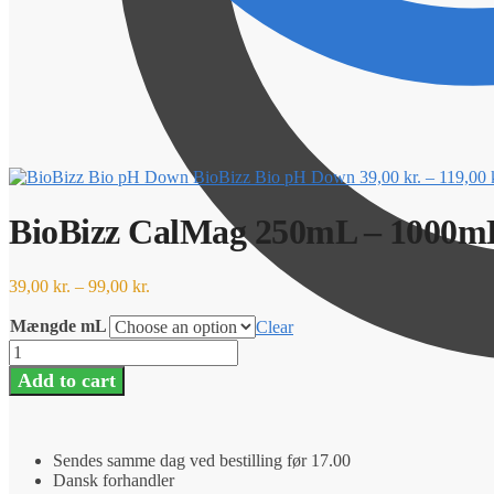
BioBizz Bio pH Down
39,00
kr.
–
119,00
BioBizz CalMag 250mL – 1000m
39,00
kr.
–
99,00
kr.
Mængde mL
Clear
BioBizz
CalMag
Add to cart
250mL
-
1000mL
quantity
Sendes samme dag ved bestilling før 17.00
Dansk forhandler