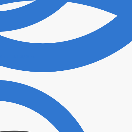
00
kr.
–
2.199,00
kr.