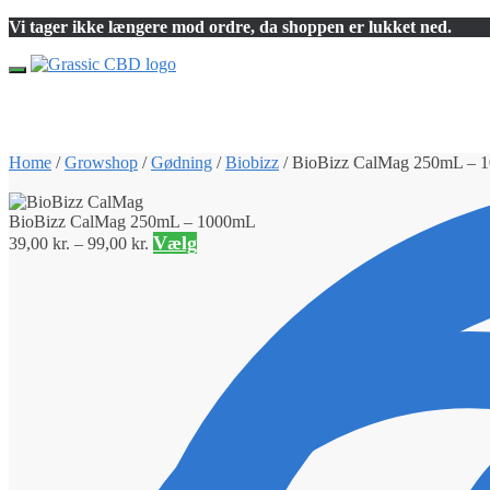
Skip
Skip
Vi tager ikke længere mod ordre, da shoppen er lukket ned.
to
to
navigation
content
Home
/
Growshop
/
Gødning
/
Biobizz
/
BioBizz CalMag 250mL – 
BioBizz CalMag 250mL – 1000mL
Vælg
39,00
kr.
–
99,00
kr.