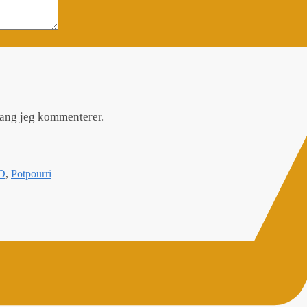
gang jeg kommenterer.
D
,
Potpourri