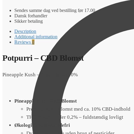
Blomst
10%
Sendes samme dag ved bestilling før 17.00
quantity
Dansk forhandler
Sikker betaling
Description
Additional information
Reviews
0
Potpurri – CBD Blomst
Pineapple Kush – CBD Blomst 10%
Pineapple Kush CBD Blomst
Premium CBD-blomst med ca. 10% CBD-indhold
THC-niveau under 0,2% – fuldstændig lovligt
Økologisk og Pesticidefri
Dyrket med omhu uden brug af pesticider