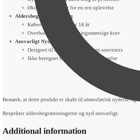
Økologisk kvalitet for en ren oplevelse
Aldersbegrænset Adgang
Købere skal være over 18 år
Overholder alle lovgivningsmæssige krav
Ansvarligt Nydelse
Designet til aromaformål og som souvenirs
Ikke beregnet til forbrug eller indtagelse
Bemærk, at dette produkt er skabt til atmosfærisk nydelse og er
Respekter aldersbegrænsningerne og nyd ansvarligt.
Additional information