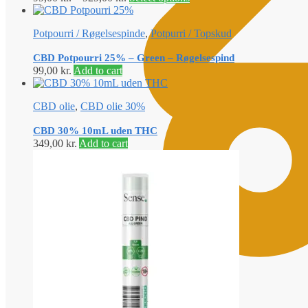
Potpourri / Røgelsespinde
,
Potpurri / Topskud
CBD Potpourri 25% – Green – Røgelsespind
99,00
kr.
Add to cart
CBD olie
,
CBD olie 30%
CBD 30% 10mL uden THC
349,00
kr.
Add to cart