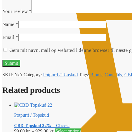
Your review
*
Name
*
Email
*
Gem mit navn, mail og websted i denne browser til næste 
SKU:
N/A
Category:
Potpurri / Topskud
Tags:
Bloms
,
Cannabis
,
CB
Related products
Potpurri / Topskud
CBD Topskud 22% – Cheese
99,00
kr.
–
929,00
kr.
Select options