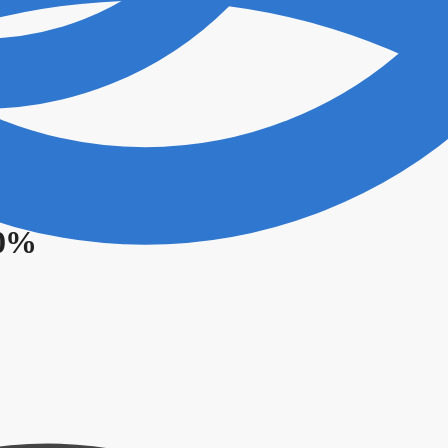
r.
10%