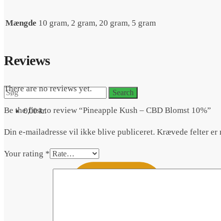
Mængde
10 gram, 2 gram, 20 gram, 5 gram
Reviews
There are no reviews yet.
Search
Search
for:
Be the first to review “Pineapple Kush – CBD Blomst 10%”
0,00
kr.
Din e-mailadresse vil ikke blive publiceret.
Krævede felter er
Your rating
*