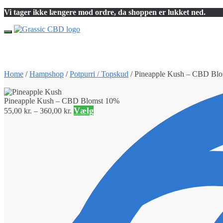
Skip
Skip
Vi tager ikke længere mod ordre, da shoppen er lukket ned.
to
to
navigation
content
Home
/
Hampshop
/
Potpurri / Topskud
/
Pineapple Kush – CBD Bl
Pineapple Kush – CBD Blomst 10%
Vælg
55,00
kr.
–
360,00
kr.