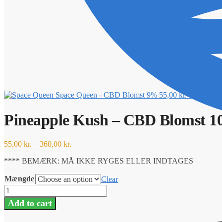
Space Queen - CBD Blomst 9%
55,00
kr.
–
360,00
k
Pineapple Kush – CBD Blomst 
55,00
kr.
–
360,00
kr.
**** BEMÆRK: MÅ IKKE RYGES ELLER INDTAGES
Mængde
Clear
Pineapple
Kush
Add to cart
-
CBD