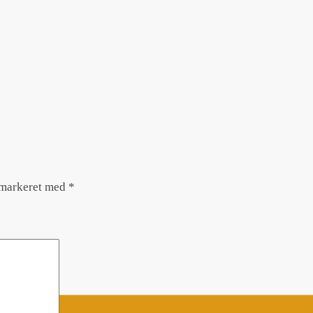
 markeret med
*