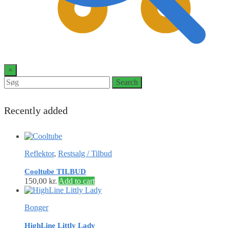
0
×
Search
Search
for:
Recently added
Reflektor
,
Restsalg / Tilbud
Cooltube TILBUD
150,00
kr.
Add to cart
Bonger
HighLine Littly Lady