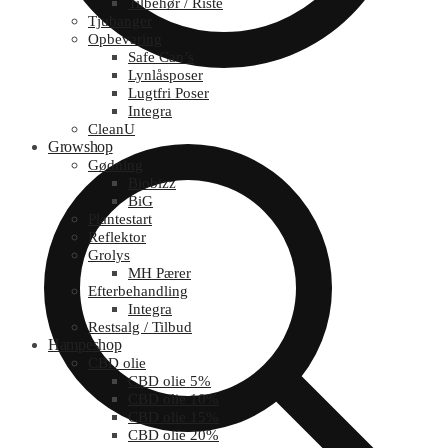
Tilbehør / Riste
Tjubanger
Opbevaring
Safe Can’s
Lynlåsposer
Lugtfri Poser
Integra
CleanU
Growshop
Gødning
Biobizz
BiG
Plantestart
Reflektor
Grolys
MH Pærer
Efterbehandling
Integra
Restsalg / Tilbud
Hampeshop
CBD olie
CBD olie 5%
CBD olie 10%
CBD olie 15%
CBD olie 20%