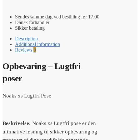
Pose
quantity
Sendes samme dag ved bestilling før 17.00
Dansk forhandler
Sikker betaling
Description
Additional information
Reviews
0
Opbevaring – Lugtfri
poser
Noaks xs Lugtfri Pose
Beskrivelse:
Noaks xs Lugtfri pose er den
ultimative løsning til sikker opbevaring og