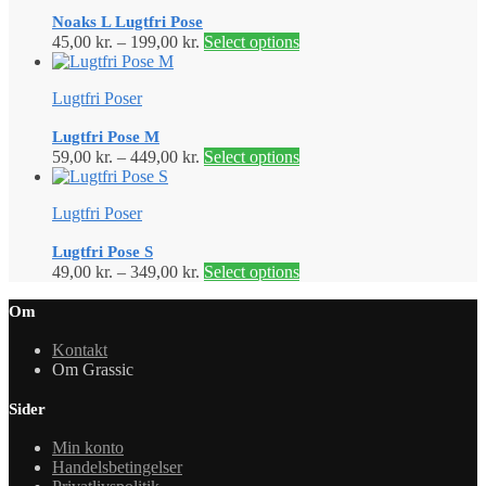
Noaks L Lugtfri Pose
45,00
kr.
–
199,00
kr.
Select options
Lugtfri Poser
Lugtfri Pose M
59,00
kr.
–
449,00
kr.
Select options
Lugtfri Poser
Lugtfri Pose S
49,00
kr.
–
349,00
kr.
Select options
Om
Kontakt
Om Grassic
Sider
Min konto
Handelsbetingelser