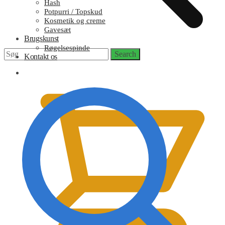
Hash
Potpurri / Topskud
Kosmetik og creme
Gavesæt
Brugskunst
Røgelsespinde
Search
Search
Kontakt os
for:
0,00
kr.