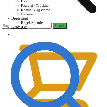
Hash
Potpurri / Topskud
Kosmetik og creme
Gavesæt
Brugskunst
Røgelsespinde
Search
Search
Kontakt os
for:
0,00
kr.