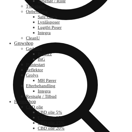
Tilbehør / Riste
Tjubanger
Opbevaring
Safe Can’s
Lynlåsposer
Lugtfri Poser
Integra
CleanU
Growshop
Gødning
Biobizz
BiG
Plantestart
Reflektor
Grolys
MH Pærer
Efterbehandling
Integra
Restsalg / Tilbud
Hampeshop
CBD olie
CBD olie 5%
CBD olie 10%
CBD olie 15%
CBD olie 20%