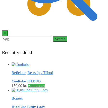
0
×
Search
Search
for:
Recently added
Reflektor
,
Restsalg / Tilbud
Cooltube TILBUD
150,00
kr.
Add to cart
Bonger
HighLine Littly Lady