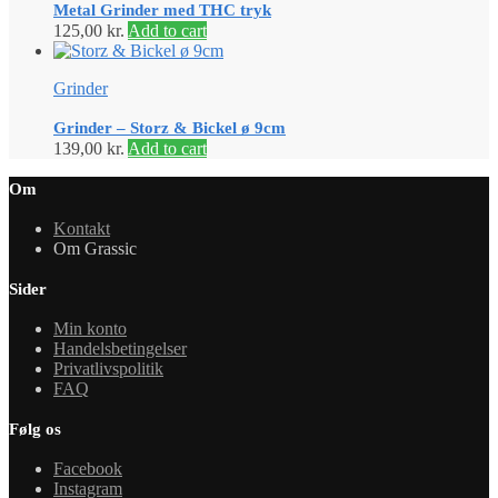
Metal Grinder med THC tryk
125,00
kr.
Add to cart
Grinder
Grinder – Storz & Bickel ø 9cm
139,00
kr.
Add to cart
Om
Kontakt
Om Grassic
Sider
Min konto
Handelsbetingelser
Privatlivspolitik
FAQ
Følg os
Facebook
Instagram