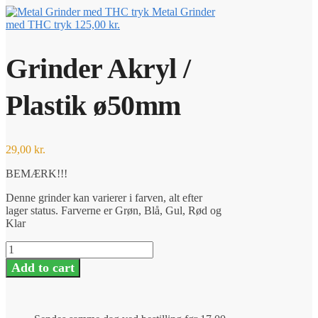
Metal Grinder
med THC tryk
125,00
kr.
Grinder Akryl /
Plastik ø50mm
29,00
kr.
BEMÆRK!!!
Denne grinder kan varierer i farven, alt efter
lager status. Farverne er Grøn, Blå, Gul, Rød og
Klar
Grinder
Akryl
Add to cart
/
Plastik
ø50mm
quantity