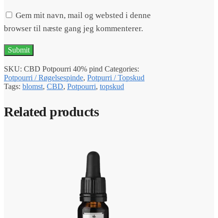
Gem mit navn, mail og websted i denne
browser til næste gang jeg kommenterer.
SKU:
CBD Potpourri 40% pind
Categories:
Potpourri / Røgelsespinde
,
Potpurri / Topskud
Tags:
blomst
,
CBD
,
Potpourri
,
topskud
Related products