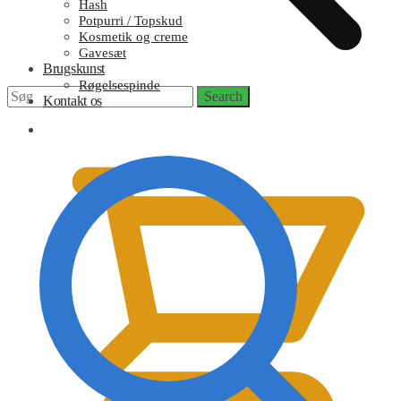
Hash
Potpurri / Topskud
Kosmetik og creme
Gavesæt
Brugskunst
Røgelsespinde
Search
Search
Kontakt os
for:
0,00
kr.