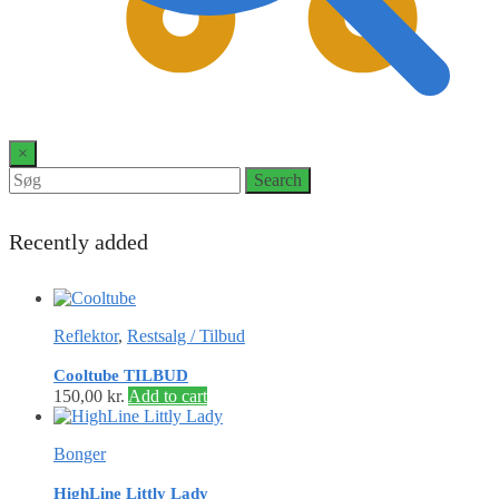
0
×
Search
Search
for:
Recently added
Reflektor
,
Restsalg / Tilbud
Cooltube TILBUD
150,00
kr.
Add to cart
Bonger
HighLine Littly Lady