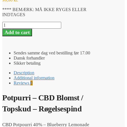
**** BEMÆRK: MÅ IKKE RYGES ELLER
INDTAGES
CBD
Potpourri
Add to cart
40%
-
Blueberry
Lemonade
Sendes samme dag ved bestilling før 17.00
-
Dansk forhandler
Røgelsespind
Sikker betaling
quantity
Description
Additional information
Reviews
0
Potpurri – CBD Blomst /
Topskud – Røgelsespind
CBD Potpourri 40% – Blueberry Lemonade