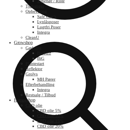
Tilbehør / Riste
Tjubanger
Opbevaring
Safe Can’s
Lynlåsposer
Lugtfri Poser
Integra
CleanU
Growshop
Gødning
Biobizz
BiG
Plantestart
Reflektor
Grolys
MH Pærer
Efterbehandling
Integra
Restsalg / Tilbud
Hampeshop
CBD olie
CBD olie 5%
CBD olie 10%
CBD olie 15%
CBD olie 20%