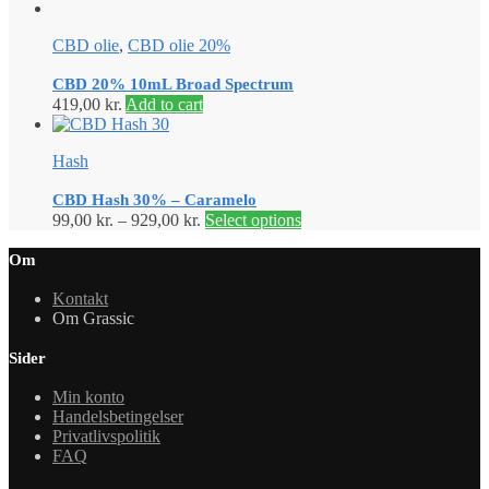
CBD olie
,
CBD olie 20%
CBD 20% 10mL Broad Spectrum
419,00
kr.
Add to cart
Hash
CBD Hash 30% – Caramelo
99,00
kr.
–
929,00
kr.
Select options
Om
Kontakt
Om Grassic
Sider
Min konto
Handelsbetingelser
Privatlivspolitik
FAQ